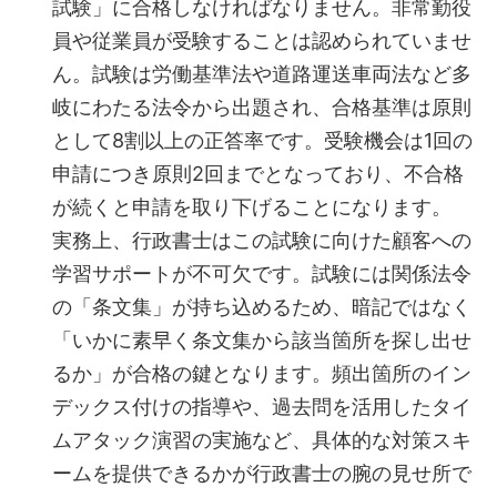
試験」に合格しなければなりません。非常勤役
員や従業員が受験することは認められていませ
ん。試験は労働基準法や道路運送車両法など多
岐にわたる法令から出題され、合格基準は原則
として8割以上の正答率です。受験機会は1回の
申請につき原則2回までとなっており、不合格
が続くと申請を取り下げることになります。
実務上、行政書士はこの試験に向けた顧客への
学習サポートが不可欠です。試験には関係法令
の「条文集」が持ち込めるため、暗記ではなく
「いかに素早く条文集から該当箇所を探し出せ
るか」が合格の鍵となります。頻出箇所のイン
デックス付けの指導や、過去問を活用したタイ
ムアタック演習の実施など、具体的な対策スキ
ームを提供できるかが行政書士の腕の見せ所で