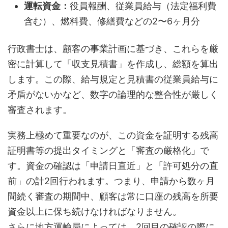
運転資金：
役員報酬、従業員給与（法定福利費
含む）、燃料費、修繕費などの2〜6ヶ月分
行政書士は、顧客の事業計画に基づき、これらを厳
密に計算して「収支見積書」を作成し、総額を算出
します。この際、給与規定と見積書の従業員給与に
矛盾がないかなど、数字の論理的な整合性が厳しく
審査されます。
実務上極めて重要なのが、この資金を証明する残高
証明書等の提出タイミングと「審査の厳格化」で
す。資金の確認は「申請日直近」と「許可処分の直
前」の計2回行われます。つまり、申請から数ヶ月
間続く審査の期間中、顧客は常に口座の残高を所要
資金以上に保ち続けなければなりません。
さらに地方運輸局によっては、2回目の確認の際に