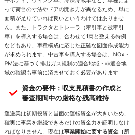
平ボディ、ウィング車、冷凍冷蔵車など、車種によ
って荷台の寸法やドアの開き方が異なるため、単に
面積が足りていれば良いというわけではありませ
ん。また、トラクタとトレーラ（牽引車と被牽引
車）を導入する場合は、合わせて1両と数える特例
などもあり、車種構成に応じた正確な図面作成能力
が求められます。中古車を購入する場合は、NOx・
PM法に基づく排出ガス規制の適合地域・非適合地
域の確認も事前に済ませておく必要があります。
資金の要件：収支見積書の作成と
審査期間中の厳格な残高維持
運送業は初期投資と当面の運転資金が大きいため、
確実に事業を継続できるだけの資金力を証明しなけ
ればなりません。現在は
事業開始に要する資金（所